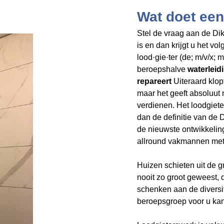
Wat doet een
Stel de vraag aan de Dik
is en dan krijgt u het v
lood·gie·ter (de; m/v/x;
beroepshalve
waterleidi
repareert
Uiteraard klop
maar het geeft
absoluut 
verdienen. Het loodgiet
dan de definitie van de
de nieuwste ontwikkelin
allround vakmannen met 
Huizen schieten uit de 
nooit zo groot geweest,
schenken aan de divers
beroepsgroep voor u kan