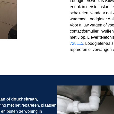
Loodgieterswerk is vakwe
er ook in eerste instanti
schakelen, vandaar dat 
waarmee Loodgieter Aals
Voor al uw vragen of vo
contactformulier invulle
met u op. Liever telefon
728115
, Loodgieter-aal
repareren of vervangen 
aan of douchekraan
,
ring met het repareren, plaatsen
 en buiten de woning in