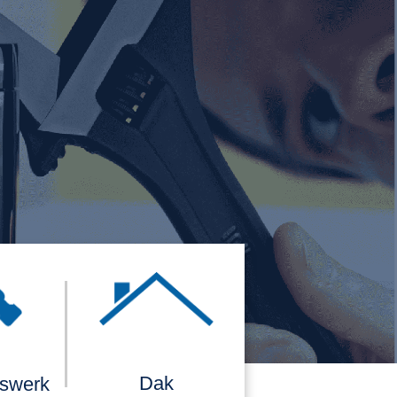
Dak
rswerk