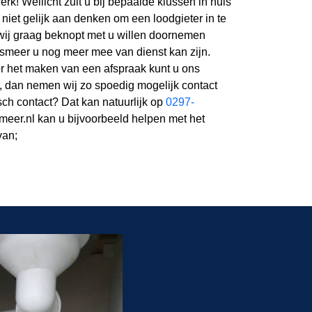
rk! Wellicht zult u bij bepaalde klussen in huis
e niet gelijk aan denken om een loodgieter in te
wij graag beknopt met u willen doornemen
meer u nog meer mee van dienst kan zijn.
or het maken van een afspraak kunt u ons
n, dan nemen wij zo spoedig mogelijk contact
isch contact? Dat kan natuurlijk op
0297-
smeer.nl kan u bijvoorbeeld helpen met het
van;