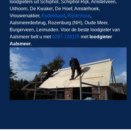
loodgieters uit Schiphol, Schiphol-Rijk, Amstelveen,
Uithoorn, De Kwakel, De Hoef, Amstelhoek,
Vrouwenakker,
Kudelstaart
,
Rijsenhout
,
Aalsmeerderbrug, Rozenburg (NH), Oude Meer,
Burgerveen, Leimuiden. Voor de beste loodgieter van
Aalsmeer belt u met
0297-728115
met
loodgieter
Aalsmeer
.